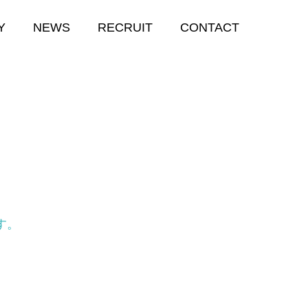
Y
NEWS
RECRUIT
CONTACT
GSchool Junior
す。
小中学生向けサービス
GSchool Junior