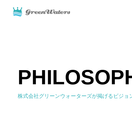
PHILOSOP
SERVICE
GSch
わたし達の事業について
株式会社グリーンウォーターズが掲げるビジョ
個人向けサ
GSchool