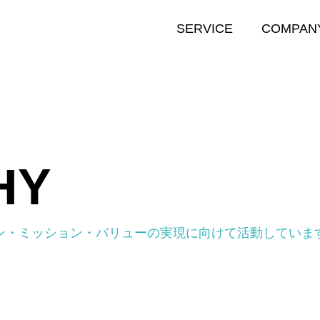
SERVICE
COMPAN
HY
ool
GSchool
Enterprise
ン・ミッション・バリューの実現に向けて活動していま
ービス
法人向けサービス
GSchool Enterprise