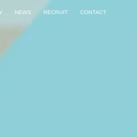
Y
NEWS
RECRUIT
CONTACT
GSchool Junior
小中学生向けサービス
GSchool Junior