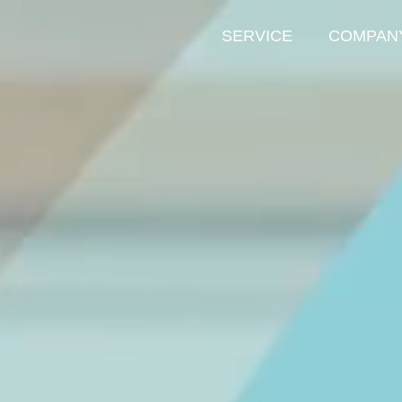
SERVICE
COMPAN
ool
GSchool
Enterprise
ービス
法人向けサービス
GSchool Enterprise