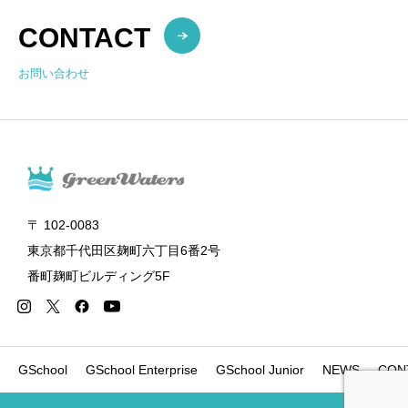
CONTACT
お問い合わせ
〒 102-0083
東京都千代田区麹町六丁目6番2号
番町麹町ビルディング5F
GSchool
GSchool Enterprise
GSchool Junior
NEWS
CON